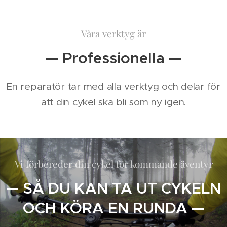
Våra verktyg är
— Professionella —
En reparatör tar med alla verktyg och delar för
att din cykel ska bli som ny igen.
Vi förbereder din cykel för kommande äventyr
— SÅ DU KAN TA UT CYKELN
OCH KÖRA EN RUNDA —